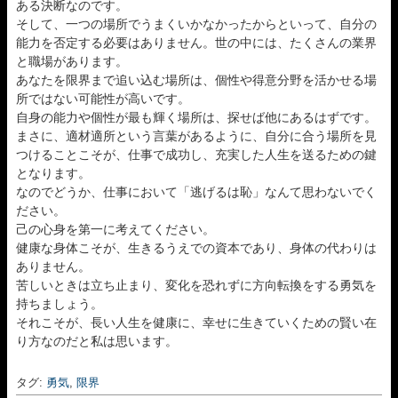
ある決断なのです。
そして、一つの場所でうまくいかなかったからといって、自分の
能力を否定する必要はありません。世の中には、たくさんの業界
と職場があります。
あなたを限界まで追い込む場所は、個性や得意分野を活かせる場
所ではない可能性が高いです。
自身の能力や個性が最も輝く場所は、探せば他にあるはずです。
まさに、適材適所という言葉があるように、自分に合う場所を見
つけることこそが、仕事で成功し、充実した人生を送るための鍵
となります。
なのでどうか、仕事において「逃げるは恥」なんて思わないでく
ださい。
己の心身を第一に考えてください。
健康な身体こそが、生きるうえでの資本であり、身体の代わりは
ありません。
苦しいときは立ち止まり、変化を恐れずに方向転換をする勇気を
持ちましょう。
それこそが、長い人生を健康に、幸せに生きていくための賢い在
り方なのだと私は思います。
タグ:
勇気
,
限界