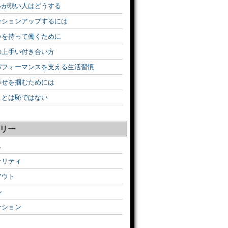
ルが弱い人はどうする
ーションアップするには
いを持って働くために
の上手い付き合い方
パフォーマンスを支える生活習慣
幸せを掴むためには
ことは恥ではない
リー
ス
ナリティ
アウト
ル
ーション