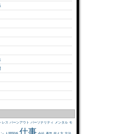
係
法
間
トレス
バーンアウト
パーソナリティ
メンタル
モ
仕事
ョン
人間関係
会社
勇気
捉え方
方法