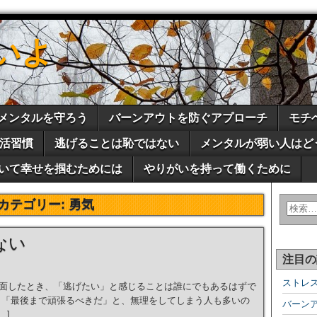
いよ
メンタルを守ろう
バーンアウトを防ぐアプローチ
モチ
活習慣
逃げることは恥ではない
メンタルが弱い人はど
いて幸せを掴むためには
やりがいを持って働くために
カテゴリー:
勇気
ない
注目の
ストレ
面したとき、「逃げたい」と感じることは誰にでもあるはずで
」「最後まで頑張るべきだ」と、無理をしてしまう人も多いの
バーン
…]