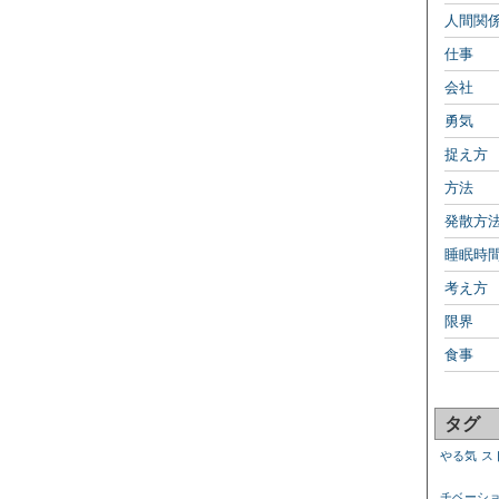
人間関
仕事
会社
勇気
捉え方
方法
発散方
睡眠時
考え方
限界
食事
タグ
やる気
ス
チベーシ