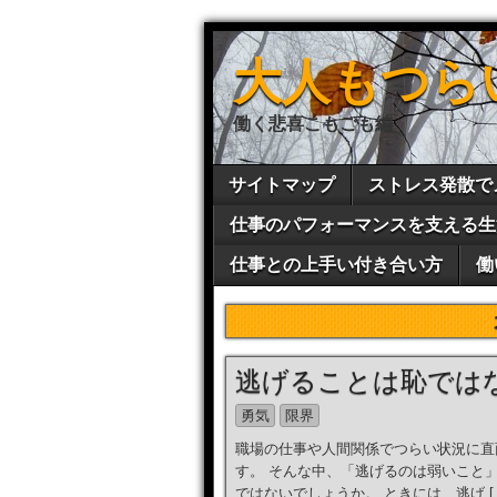
大人もつら
働く悲喜こもごも編
サイトマップ
ストレス発散で
仕事のパフォーマンスを支える生
仕事との上手い付き合い方
働
逃げることは恥では
勇気
限界
職場の仕事や人間関係でつらい状況に直
す。 そんな中、「逃げるのは弱いこと
ではないでしょうか。 ときには、逃げ [