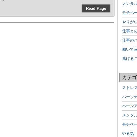
メンタ
Read Page
モチベ
やりが
仕事と
仕事の
働いて
逃げる
カテゴ
ストレ
パーソ
バーン
メンタ
モチベ
やる気