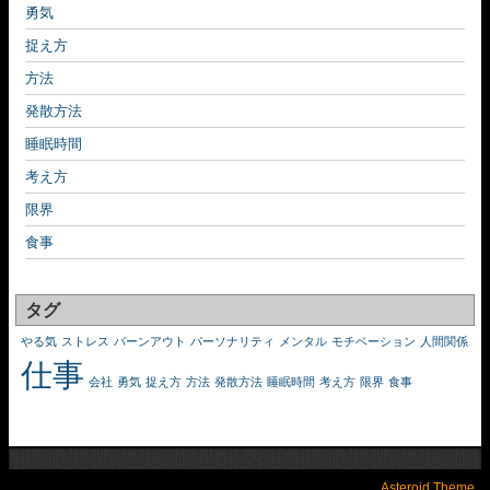
勇気
捉え方
方法
発散方法
睡眠時間
考え方
限界
食事
タグ
やる気
ストレス
バーンアウト
パーソナリティ
メンタル
モチベーション
人間関係
仕事
会社
勇気
捉え方
方法
発散方法
睡眠時間
考え方
限界
食事
Asteroid Theme