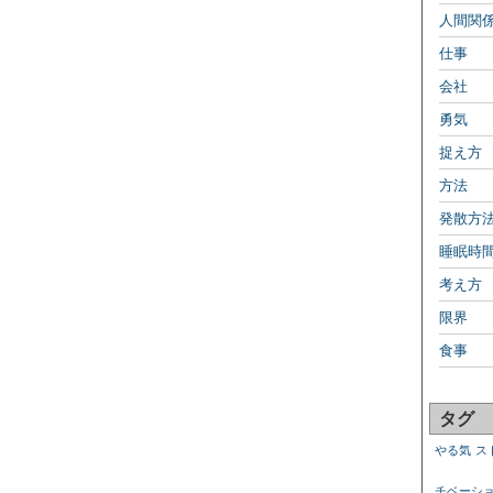
人間関
仕事
会社
勇気
捉え方
方法
発散方
睡眠時
考え方
限界
食事
タグ
やる気
ス
チベーシ