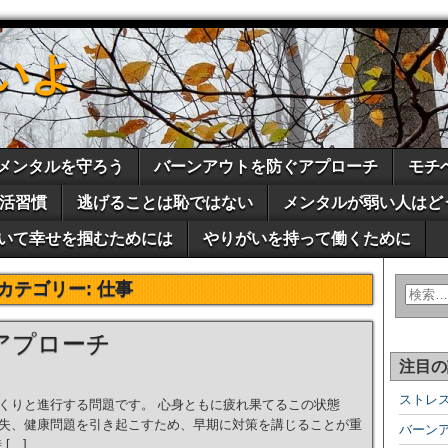
いよ
メンタルを守ろう
バーンアウトを防ぐアプローチ
モチ
活習慣
逃げることは恥ではない
メンタルが弱い人はど
いて幸せを掴むためには
やりがいを持って働くために
カテゴリー:
仕事
アプローチ
注目の
ストレ
くりと進行する問題です。 心身ともに疲れ果てるこの状態
失、健康問題を引き起こすため、早期に対策を講じることが重
バーン
[…]