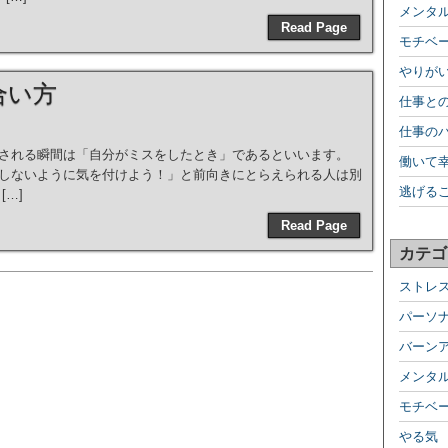
メンタ
Read Page
モチベ
やりが
合い方
仕事と
仕事の
される瞬間は「自分がミスをしたとき」であるといいます。
働いて
しないように気を付けよう！」と前向きにとらえられる人は別
逃げる
…]
Read Page
カテゴ
ストレ
パーソ
バーン
メンタ
モチベ
やる気