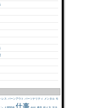
係
法
間
トレス
バーンアウト
パーソナリティ
メンタル
モ
仕事
ョン
人間関係
会社
勇気
捉え方
方法