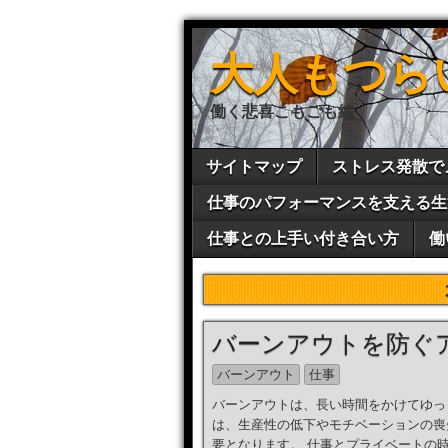
大人もつら
働く悲喜こもごも編
サイトマップ
ストレス発散で
仕事のパフォーマンスを支える生
仕事との上手い付き合い方
働
バーンアウトを防ぐ
バーンアウト
仕事
バーンアウトは、長い時間をかけてゆっ
は、生産性の低下やモチベーションの喪
要となります。 仕事とプライベートの時 