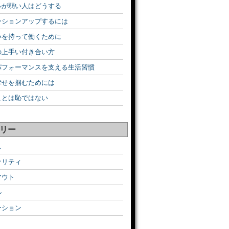
ルが弱い人はどうする
ーションアップするには
いを持って働くために
の上手い付き合い方
パフォーマンスを支える生活習慣
幸せを掴むためには
ことは恥ではない
リー
ス
ナリティ
アウト
ル
ーション