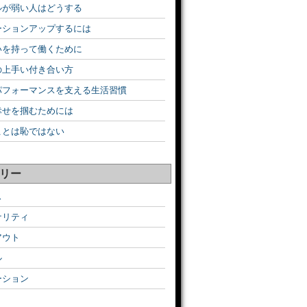
ルが弱い人はどうする
ーションアップするには
いを持って働くために
の上手い付き合い方
パフォーマンスを支える生活習慣
幸せを掴むためには
ことは恥ではない
リー
ス
ナリティ
アウト
ル
ーション