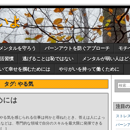
いよ
メンタルを守ろう
バーンアウトを防ぐアプローチ
モチ
活習慣
逃げることは恥ではない
メンタルが弱い人はど
いて幸せを掴むためには
やりがいを持って働くために
タグ:
やる気
めには
注目の
ストレ
やる気を感じられる仕事は何かと尋ねたとき、答えは人によっ
人などは、専門的な領域で自分のスキルを最大限に発揮できる
バーン
…]