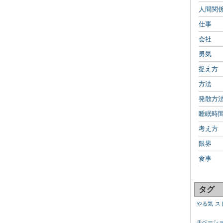
人間関
仕事
会社
勇気
捉え方
方法
発散方
睡眠時
考え方
限界
食事
タグ
やる気
ス
チベーシ