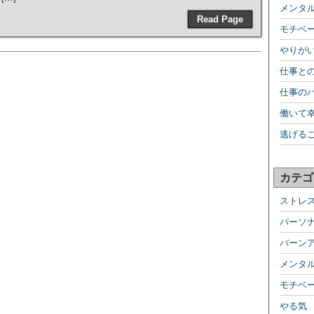
メンタ
Read Page
モチベ
やりが
仕事と
仕事の
働いて
逃げる
カテゴ
ストレ
パーソ
バーン
メンタ
モチベ
やる気