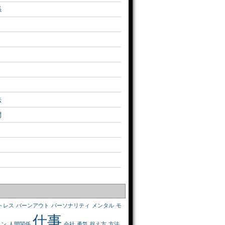
係
法
間
トレス
バーンアウト
パーソナリティ
メンタル
モ
仕事
ョン
人間関係
会社
勇気
捉え方
方法